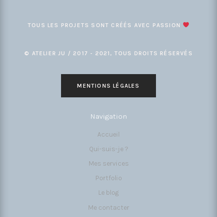
TOUS LES PROJETS SONT CRÉÉS AVEC PASSION
© ATELIER JU / 2017 - 2021, TOUS DROITS RÉSERVÉS
MENTIONS LÉGALES
Navigation
Accueil
Qui-suis-je ?
Mes services
Portfolio
Le blog
Me contacter