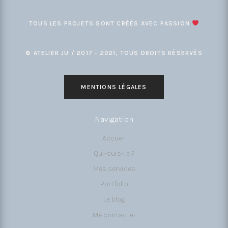
TOUS LES PROJETS SONT CRÉÉS AVEC PASSION
© ATELIER JU / 2017 - 2021, TOUS DROITS RÉSERVÉS
MENTIONS LÉGALES
Navigation
Accueil
Qui-suis-je ?
Mes services
Portfolio
Le blog
Me contacter